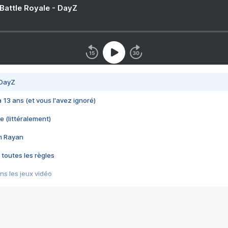
 Battle Royale - DayZ
 DayZ
 a 13 ans (et vous l'avez ignoré)
e (littéralement)
im Rayan
 toutes les règles
s les jeux vidéo
us choquant de Rockstar ? - Le scandale BULLY
e plus moche de Steam