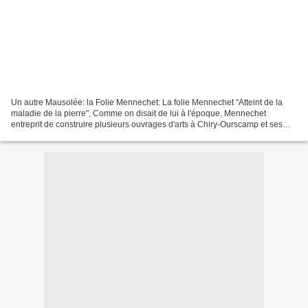
Un autre Mausolée: la Folie Mennechet: La folie Mennechet "Atteint de la
maladie de la pierre", Comme on disait de lui à l'époque, Mennechet
entreprit de construire plusieurs ouvrages d'arts à Chiry-Ourscamp et ses
environs donnant, à l'occasion, du travail...